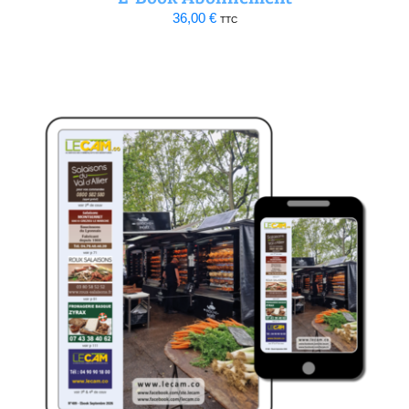
36,00
€
TTC