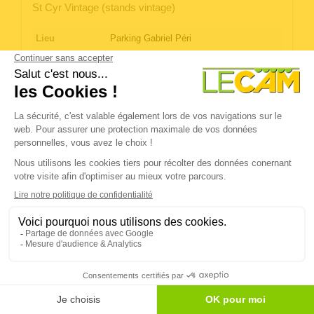
St Cyr Vintage (stands vintage)
Lieu
Parking Gabriel Péri
Votre/vos
Votre contact : Service Evènementiel.
contact(s)
Tél. : 04 26 78 38 81
evenementiel@saintcyrsurmer.fr
Organisateur
Mairie : Place d’Estienne d’Orves.
83270 St Cyr Sur Mer.
Période
La journée
Nombre
25
d'exposants
04 94 26 26 22
Email
Site Internet
Facebook