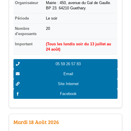
Organisateur
Mairie : 450, avenue du Gal de Gaulle.
BP 23. 64210 Guethary.
Période
Le soir
Nombre
20
d'exposants
Important
(Tous les lundis soir du 13 juillet au
24 août)
05 59 26 57 83
Email
Site Internet
Facebook
Mardi 18 Août 2026