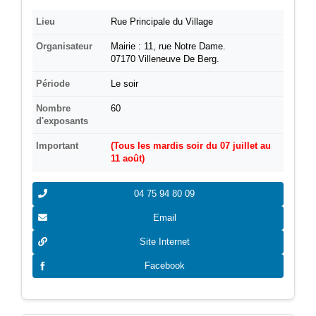
Lieu
Rue Principale du Village
Organisateur
Mairie : 11, rue Notre Dame.
07170 Villeneuve De Berg.
Période
Le soir
Nombre
60
d'exposants
Important
(Tous les mardis soir du 07 juillet au
11 août)
04 75 94 80 09
Email
Site Internet
Facebook