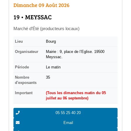
Annuaire Fournisseurs
Dimanche 09 Août 2026
­19 • MEYSSAC
Actualités
Marché d’Été (producteurs locaux)
Contact
Lieu
Bourg
Organisateur
Mairie : 9, place de l’Eglise. 19500
Meyssac.
Période
Le matin
Nombre
35
d'exposants
Important
(Tous les dimanches matin du 05
juillet au 06 septembre)
05 55 25 40 20
Email