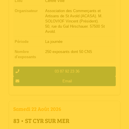
Lieu
Centre Ville
Organisateur
Association des Commerçants et
Artisans de St Avold (ACASA). M.
SOLOVIOF Vincent (Président).
50, rue du Gal Hirschauer. 57500 St
Avold.
Période
La journée
Nombre
250 exposants dont 50 CNS
d'exposants
03 87 92 23 36
Email
Samedi 22 Août 2026
­83 • ST CYR SUR MER