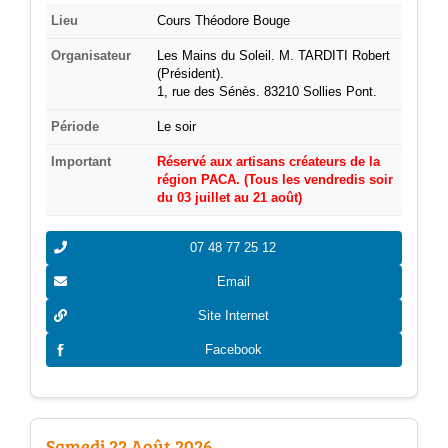
Lieu
Cours Théodore Bouge
Organisateur
Les Mains du Soleil. M. TARDITI Robert
(Président).
1, rue des Sénès. 83210 Sollies Pont.
Période
Le soir
Important
Réservé aux artisans créateurs de la
région PACA. (Tous les vendredis soir
du 03 juillet au 21 août)
07 48 77 25 12
Email
Site Internet
Facebook
Samedi 22 Août 2026