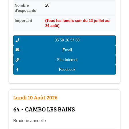
Nombre
20
d'exposants
Important
(Tous les lundis soir du 13 juillet au
24 août)
05 59 26 57 83
Email
Site Internet
Facebook
Lundi 10 Août 2026
­64 • CAMBO LES BAINS
Braderie annuelle