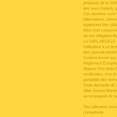
préposés de la SARL,
des sous-traitants q
Ces données sont né
informations, admini
également être util
Elles sont conservé
où une obligation lé
La SARL ARSA LE CAM
l’utilisateur à un ti
tiers pourrait entraî
Conformément aux dis
Règlement Européen 
dispose d’un droit d
rectification, d’un dr
portabilité des donn
Toute demande de c
Allée Josime Mar
accompagnée de la c
Tout utilisateur pou
compétente.