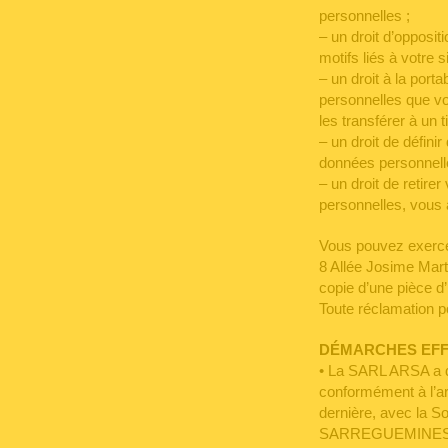
personnelles ;
– un droit d’opposi
motifs liés à votre si
– un droit à la port
personnelles que vo
les transférer à un ti
– un droit de défini
données personnelle
– un droit de retir
personnelles, vous 
Vous pouvez exerce
8 Allée Josime Ma
copie d’une pièce d’
Toute réclamation po
DÉMARCHES EFF
• La SARL ARSA a d’
conformément à l’ar
dernière, avec la 
SARREGUEMINES 