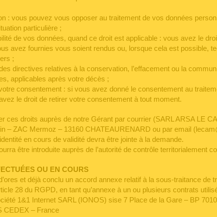
tion : vous pouvez vous opposer au traitement de vos données person
tuation particulière ;
abilité de vos données, quand ce droit est applicable : vous avez le dr
us avez fournies vous soient rendus ou, lorsque cela est possible, 
ers ;
r des directives relatives à la conservation, l’effacement ou la commun
s, applicables après votre décès ;
er votre consentement : si vous avez donné le consentement au trait
avez le droit de retirer votre consentement à tout moment.
r ces droits auprès de notre Gérant par courrier (SARL ARSA LE C
rtin – ZAC Mermoz – 13160 CHATEAURENARD ou par email (lecam
identité en cours de validité devra être jointe à la demande.
urra être introduite auprès de l’autorité de contrôle territorialement 
ECTUÉES OU EN COURS
ores et déjà conclu un accord annexe relatif à la sous-traitance de t
ticle 28 du RGPD, en tant qu’annexe à un ou plusieurs contrats utilis
Société 1&1 Internet SARL (IONOS) sise 7 Place de la Gare – BP 701
CEDEX – France