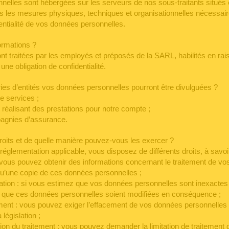
elles sont hébergées sur les serveurs de nos sous-traitants situés
 les mesures physiques, techniques et organisationnelles nécessaire
dentialité de vos données personnelles.
formations ?
nt traitées par les employés et préposés de la SARL, habilités en rai
une obligation de confidentialité.
ries d’entités vos données personnelles pourront être divulguées ?
e services ;
 réalisant des prestations pour notre compte ;
pagnies d’assurance.
roits et de quelle manière pouvez-vous les exercer ?
églementation applicable, vous disposez de différents droits, à savoir
: vous pouvez obtenir des informations concernant le traitement de v
qu’une copie de ces données personnelles ;
fication : si vous estimez que vos données personnelles sont inexacte
 que ces données personnelles soient modifiées en conséquence ;
cement : vous pouvez exiger l’effacement de vos données personnelles 
 législation ;
tation du traitement : vous pouvez demander la limitation de traitemen