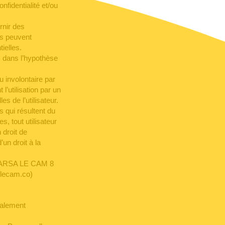
nfidentialité et/ou
rnir des
es peuvent
ielles.
, dans l’hypothèse
 involontaire par
 l’utilisation par un
es de l’utilisateur.
s qui résultent du
, tout utilisateur
 droit de
’un droit à la
RL ARSA LE CAM 8
lecam.co)
rialement