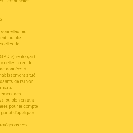
ées Personnelles
S
sonnelles, eu
ent, ou plus
s elles de
RGPD ») renforçant
onnelles, crée de
, de données à
établissement situé
issants de l’Union
rnière.
itement des
s), ou bien en tant
nnées pour le compte
iger et d’appliquer
protégeons vos