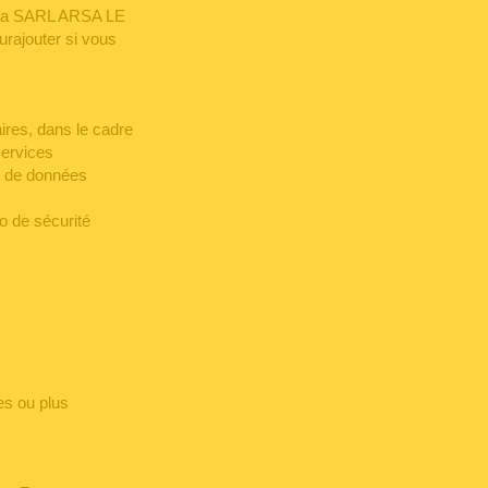
ar la SARL ARSA LE
rajouter si vous
ires, dans le cadre
services
es de données
o de sécurité
es ou plus