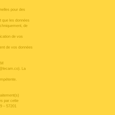
nelles pour des
oit que les données
techniquement, de
ication de vos
ement de vos données
AM
@lecam.co). La
compétente.
raitement(s)
és par cette
09 – 57201