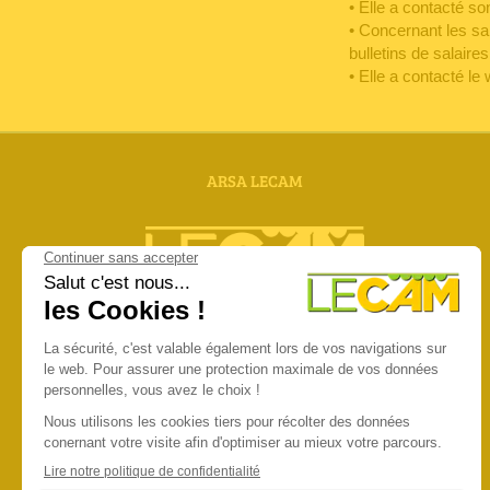
• Elle a contacté s
• Concernant les s
bulletins de salaires
• Elle a contacté le
ARSA LECAM
Zac Mermoz
8.allée josime Martin
13160 Chateaurenard
04.90.90.18.00
info@lecam.co