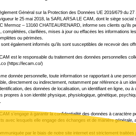
èglement Général sur la Protection des Données UE 2016/679 du 27 av
igueur le 25 mai 2018, la SARL ARSA LE CAM, dont le siège social se
AC Mermoz – 13160 CHATEAURENARD, informe ses clients qu’ils p
s, complétées, clarifiées, mises à jour ou effacées les informations le
omplètes ou périmées.
s sont également informés qu’ils sont susceptibles de recevoir des of
M est le responsable du traitement des données personnelles collec
co (https://lecam.co/)
me donnée personnelle, toute information se rapportant à une perso
fiable, directement ou indirectement, notamment par référence à un ident
ntification, des données de localisation, un identifiant en ligne, ou à
s propres à son identité physique, physiologique, génétique, psychi
.
M s’engage à garantir la confidentialité des données à caractère p
cts avec lesquels elle engage des échanges et de manière générale, av
mmuniquée par le biais de notre site internet est strictement traitées