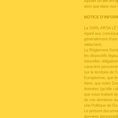
Ajouter un lien en-
ainsi que dans nos 
NOTICE D’INFO
La SARL ARSA LE CA
égard aux conséque
généralement d’une 
rattachent.
Le Règlement Génér
les dispositifs léga
nouvelles obligatio
caractère personnel,
sur le territoire d
Européenne, que les 
Ainsi, que notre So
données (qu’elle col
que sous-traitant de
de ces dernières dan
une Politique de Ge
Le présent document
données personnelle