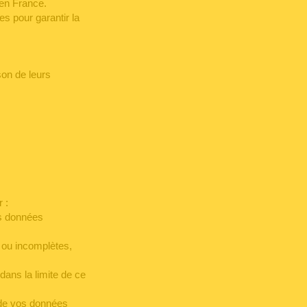
 en France.
s pour garantir la
son de leurs
 :
os données
s ou incomplètes,
dans la limite de ce
t de vos données