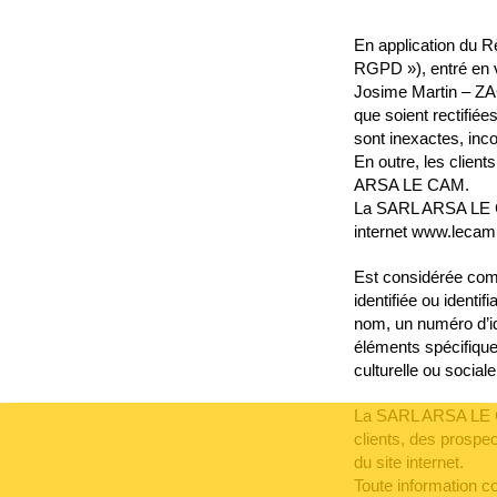
En application du R
RGPD »), entré en v
Josime Martin – Z
que soient rectifiée
sont inexactes, inc
En outre, les client
ARSA LE CAM.
La SARL ARSA LE CA
internet www.lecam.
Est considérée com
identifiée ou identi
nom, un numéro d’ide
éléments spécifique
culturelle ou sociale
La SARL ARSA LE CA
clients, des prospe
du site internet.
Toute information co