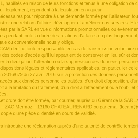
 habilités en raison de leurs fonctions et tenus à une obligation de co
ui, légalement, répondent à la législation en vigueur.
cessaires pour répondre à une demande formée par l’utilisateur, fou
strer une relation d’affaire, développer et améliorer nos services. Ell
isées par la SARL en vue d’informations promotionnelles ou événement
es pendant toute la durée des relations d’affaires ou plus longuement
gale ou conventionnelle nous y oblige.
 décline toute responsabilité en cas de transmission volontaire ou
ers des codes d’accès qu’il lui appartient de conserver en lieu sûr et dont
ner la divulgation, l’altération ou la suppression des données personnell
positions légales et règlementaires applicables, en particulier celle
2016/679 du 27 avril 2016 sur la protection des données personnelles
’accès aux données personnelles traitées, d’un droit d’opposition, d’un
oit à la limitation du traitement, d’un droit à l’effacement ou à l’oubli et d
ées.
et ordre doit être formée, par courrier, auprès du Gérant de la SA
tin – ZAC Mermoz – 13160 CHATEAURENARD ou par email (lecam@
opie d’une pièce d’identité en cours de validité.
rra introduire une réclamation auprès d’une autorité de contrôle territo