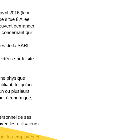
ril 2016 (le «
 situe 8 Allée
euvent demander
s concernant qui
fres de la SARL
tées sur le site
nne physique
ifiant, tel qu’un
 un ou plusieurs
que, économique,
ersonnel de ses
ec les utilisateurs
 par les employés et