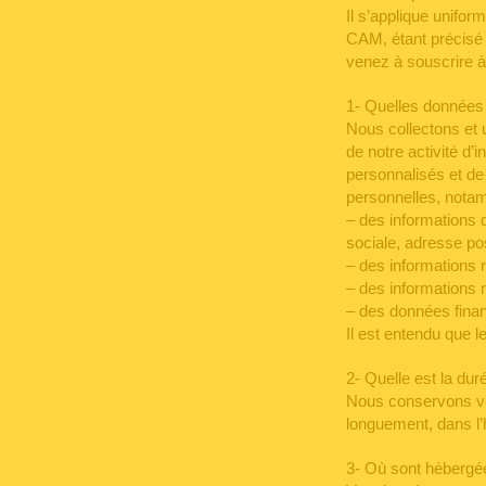
Il s’applique unifo
CAM, étant précisé 
venez à souscrire à 
1- Quelles données 
Nous collectons et 
de notre activité d
personnalisés et de
personnelles, notam
– des informations 
sociale, adresse pos
– des informations re
– des informations re
– des données financ
Il est entendu que l
2- Quelle est la du
Nous conservons vos
longuement, dans l’
3- Où sont hébergé