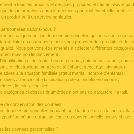
rmément à tous les produits et services proposés et mis en œuvre p
que des informations complémentaires pourront éventuellement se su
un produit ou à un service particulier.
personnelles traitons-nous ?
utilisons uniquement les données personnelles qui nous sont nécessa
’intermédiaire en assurances, pour vous proposer des produits et des 
 qualité. Nous pouvons être amenés à collecter différentes catégori
ment mais non limitativement :
d’identification et de contact (nom, prénom, date de naissance, numér
tale et électronique, numéro de téléphone, sexe, âge, signature) ;
latives à la situation familiale (statut marital, nombre d’enfants) ;
latives à l’emploi et à la situation professionnelle en général ;
ières, fiscales, sociales.
es catégories ci-dessus énumérées n’ont pas de caractère limitatif.
rée de conservation des données ?
 données personnelles pendant toute la durée des relations d’affair
hypothèse où une obligation légale ou conventionnelle nous y oblige.
es les données personnelles ?