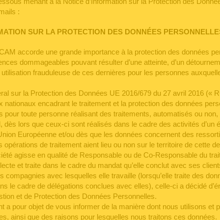
dessous menant à la Notice d’Information sur la Protection des Donn
mails :
RMATION SUR LA PROTECTION DES DONNÉES PERSONNELLE
M accorde une grande importance à la protection des données per
nces dommageables pouvant résulter d’une atteinte, d’un détournem
utilisation frauduleuse de ces dernières pour les personnes auxquelle
al sur la Protection des Données UE 2016/679 du 27 avril 2016 (« 
ux nationaux encadrant le traitement et la protection des données pers
ns pour toute personne réalisant des traitements, automatisés ou non
 dès lors que ceux-ci sont réalisés dans le cadre des activités d’un 
e l’Union Européenne et/ou dès que les données concernent des ressort
opérations de traitement aient lieu ou non sur le territoire de cette de
ciété agisse en qualité de Responsable ou de Co-Responsable du tra
lecte et traite dans le cadre du mandat qu’elle conclut avec ses client
s compagnies avec lesquelles elle travaille (lorsqu’elle traite des do
s le cadre de délégations conclues avec elles), celle-ci a décidé d’ér
stion et de Protection des Données Personnelles.
 a pour objet de vous informer de la manière dont nous utilisons et 
s, ainsi que des raisons pour lesquelles nous traitons ces données.