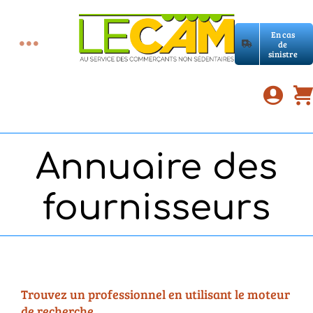
Passer
au
En cas
contenu
de
Toggle
sinistre
Accueil
Navigation
Assurances RC Pro
Annuaire des
E-book
fournisseurs
Services LeCam
Petites annonces
Trouvez un professionnel en utilisant le moteur
de recherche