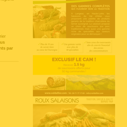
ier
Voir l'annonce
ous
nts par
Accéder au site
Voir l'annonce