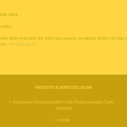
éjà client.
ulaire.
votre boite mail dans les 10mn qui suivent, en pièces jointes (en bas d
sse :
info@lecam.co
PRODUITS & SERVICES LECAM
Assurance Responsabilité Civile Professionnelle (Tarifs
annuels)
e-book