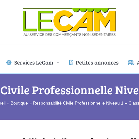
Services LeCam
Petites annonces
Civile Professionnelle Nive
eil
»
Boutique
»
Responsabilité Civile Professionnelle Niveau 1 – Clas