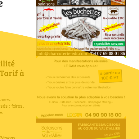
e
Voir l'annonce
Accéder au site
lité
Tarif à
Voir l'annonce
aires.
Accéder au site
és : foires,
es.
 Régions