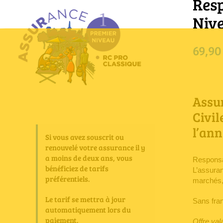
Resp
Nive
69,9
Assu
Civil
l’ann
Si vous avez souscrit ou
renouvelé votre assurance il y
a moins de deux ans, vous
Responsab
bénéficiez de tarifs
L’assuran
préférentiels.
marchés, 
Le tarif se mettra à jour
Sans fra
automatiquement lors du
paiement.
Offre val