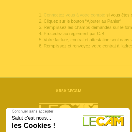
Connectez vous à votre compte
si vous êtes d
Cliquez sur le bouton “Ajouter au Panier”
Remplissez les champs demandés sur le form
Procédez au règlement par C.B
Votre facture, contrat et attestation sont dans 
Remplissez et renvoyez votre contrat à l’adre
ARSA LECAM
Zac Mermoz