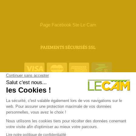
Page Facebook Ste Le Cam
PAIEMENTS SÉCURISÉS SSL
ORIAS 18 000 111
Mentions Légales
Confidentialité