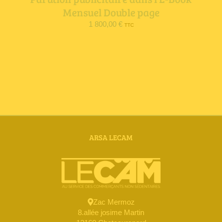
Mensuel Double page
1 800,00
€
TTC
ARSA LECAM
Zac Mermoz
8.allée josime Martin