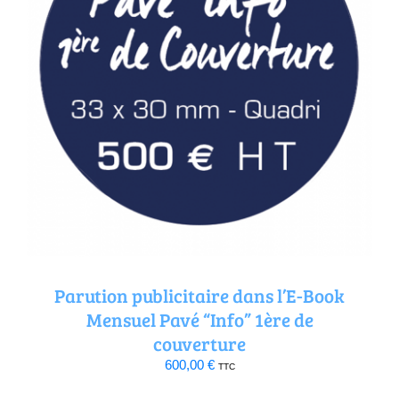
Parution publicitaire dans l’E-Book
Mensuel Pavé “Info” 1ère de
couverture
600,00
€
TTC