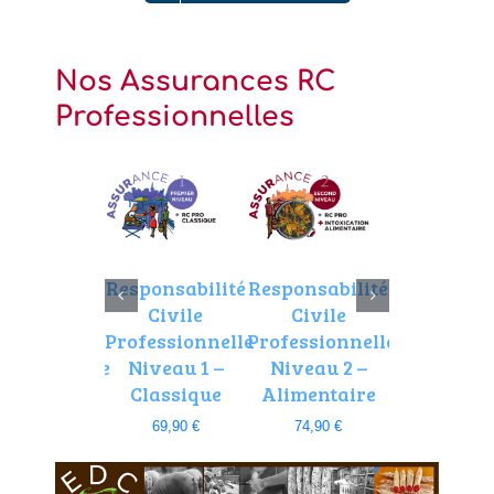
Nos Assurances RC
Professionnelles
ssurance
Responsabilité
Responsabilité
Responsabi
ponsabilité
Civile
Civile
Civile
Civile
Professionnelle
Professionnelle
Profession
fessionnelle
Niveau 1 –
Niveau 2 –
Niveau 3
dustriels
Classique
Alimentaire
Restaurat
orains –
et marché
69,90
€
74,90
€
Manèges
Noël
tégorie 2
98,90
€