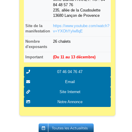
84 48 57 76
235, allée de la Coudoulette
13680 Lançon de Provence
Site de la
https://www.youtube.com/watch?
manifestation
v=YXOhYylw8qE
Nombre
26 chalets
d'exposants
Important
(Du 11 au 13 décembre)
07 46 04 76 47
Email
Site Internet
Notre Annonce
Toutes les Actualités