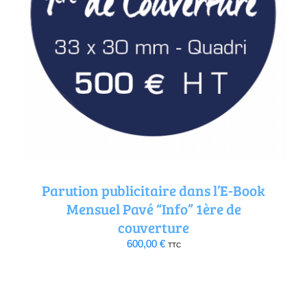
Parution publicitaire dans l’E-Book
Mensuel Pavé “Info” 1ère de
couverture
600,00
€
TTC