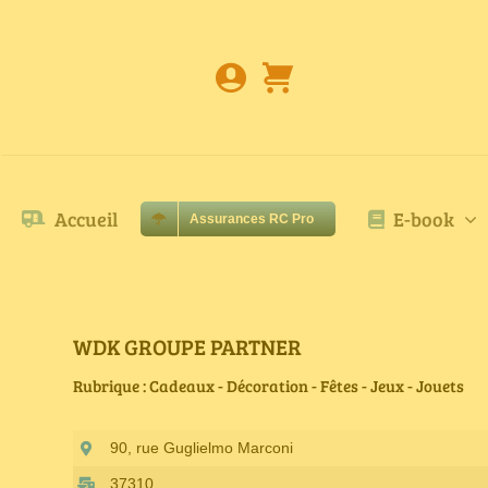
Passer
au
contenu
Accueil
E-book
Assurances RC Pro
WDK GROUPE PARTNER
Rubrique : Cadeaux - Décoration - Fêtes - Jeux - Jouets
90, rue Guglielmo Marconi
37310