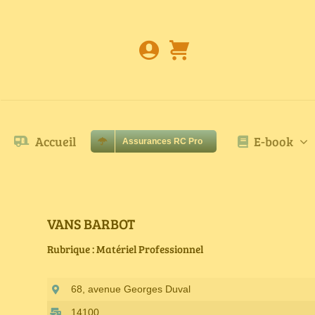
Passer
au
contenu
Accueil
E-book
Assurances RC Pro
VANS BARBOT
Rubrique : Matériel Professionnel
68, avenue Georges Duval
14100