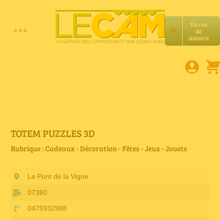
Passer
au
En cas
contenu
de
Toggle
sinistre
Accueil
Navigation
Assurances RC Pro
E-book
TOTEM PUZZLES 3D
Rubrique : Cadeaux - Décoration - Fêtes - Jeux - Jouets
Services LeCam
Le Pont de la Vigne
Petites annonces
07380
0475932988