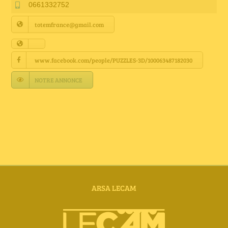
Annuaire Fournisseurs
0661332752
totemfrance@gmail.com
Actualités
www.facebook.com/people/PUZZLES-3D/100063487182030
Contact
NOTRE ANNONCE
ARSA LECAM