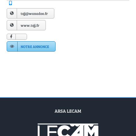
Annuaire Fournisseurs
tsjj@wanadoo.fr
Actualités
www.tsjj.fr
Contact
NOTRE ANNONCE
ARSA LECAM