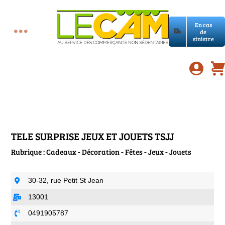
Passer
au
En cas
contenu
de
Toggle
sinistre
Accueil
Navigation
Assurances RC Pro
E-book
TELE SURPRISE JEUX ET JOUETS TSJJ
Rubrique : Cadeaux - Décoration - Fêtes - Jeux - Jouets
Services LeCam
30-32, rue Petit St Jean
Petites annonces
13001
0491905787