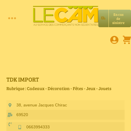
Passer
au
En cas
contenu
de
Toggle
sinistre
Accueil
Navigation
Assurances RC Pro
E-book
TDK IMPORT
Rubrique : Cadeaux - Décoration - Fêtes - Jeux - Jouets
Services LeCam
38, avenue Jacques Chirac
Petites annonces
69520
0663994333