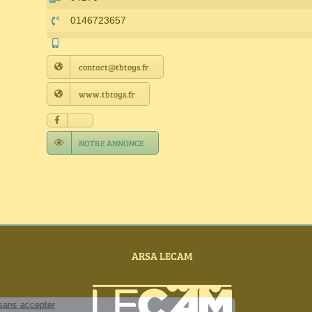
0146723657
contact@tbtoys.fr
www.tbtoys.fr
NOTRE ANNONCE
ARSA LECAM