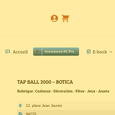
Passer
au
contenu
Accueil
E-book
Assurances RC Pro
TAP BALL 2000 – BOTICA
Rubrique : Cadeaux - Décoration - Fêtes - Jeux - Jouets
12, place Jean Jaurès
94270