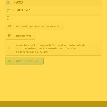
Annuaire Fournisseurs
75003
0148875145
Actualités
federation@marchesdefrance.fr
Contact
fnscmf.com
www.facebook.com/people/Fédération-Nationale-des-
Syndicats-des-Commerçants-des-Marchés-de-
France/100068543225113
NOTRE ANNONCE