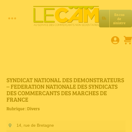
Passer
au
En cas
contenu
de
Toggle
sinistre
Accueil
Navigation
Assurances RC Pro
E-book
SYNDICAT NATIONAL DES DEMONSTRATEURS
– FEDERATION NATIONALE DES SYNDICATS
DES COMMERCANTS DES MARCHES DE
Services LeCam
FRANCE
Rubrique : Divers
Petites annonces
14, rue de Bretagne