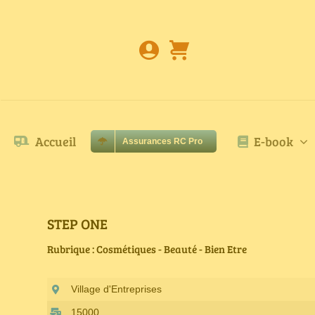
Passer
au
contenu
Accueil
E-book
Assurances RC Pro
STEP ONE
Rubrique : Cosmétiques - Beauté - Bien Etre
Village d'Entreprises
15000