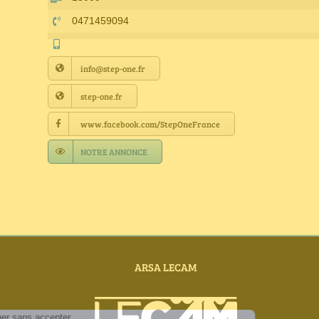
0471459094
info@step-one.fr
step-one.fr
www.facebook.com/StepOneFrance
NOTRE ANNONCE
ARSA LECAM