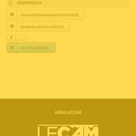
Annuaire Fournisseurs
0658506024
contact@cadeaux-pierre-cardin.fr
Actualités
grossiste-pierre-cardin.fr
Contact
NOTRE ANNONCE
ARSA LECAM