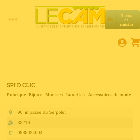
Passer
au
En cas
contenu
de
Toggle
sinistre
Accueil
Navigation
Assurances RC Pro
E-book
SPI D CLIC
Rubrique : Bijoux - Montres - Lunettes - Accessoires de mode
Services LeCam
96, impasse du Serpolet
Petites annonces
83210
0988024004