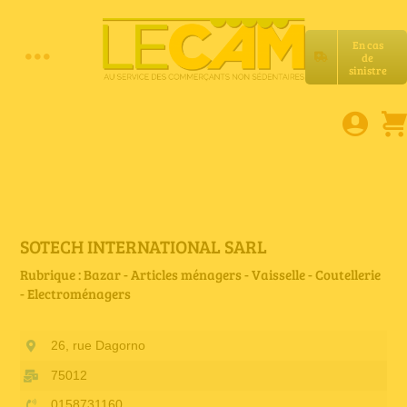
Passer
au
En cas
contenu
de
Toggle
sinistre
Accueil
Navigation
Assurances RC Pro
E-book
SOTECH INTERNATIONAL SARL
Rubrique : Bazar - Articles ménagers - Vaisselle - Coutellerie
- Electroménagers
Services LeCam
26, rue Dagorno
Petites annonces
75012
0158731160