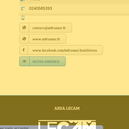
0240585393
contact@soframar.fr
www.soframar.fr
www.facebook.com/soframar.bouillottes
NOTRE ANNONCE
ARSA LECAM