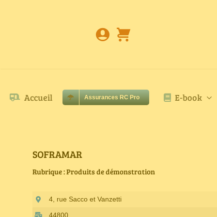
Passer
au
contenu
Accueil
E-book
Assurances RC Pro
SOFRAMAR
Rubrique : Produits de démonstration
4, rue Sacco et Vanzetti
44800