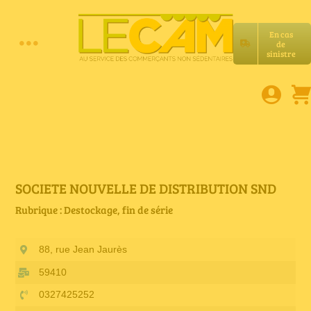
Passer
au
En cas
contenu
de
Toggle
sinistre
Accueil
Navigation
Assurances RC Pro
E-book
SOCIETE NOUVELLE DE DISTRIBUTION SND
Rubrique : Destockage, fin de série
Services LeCam
88, rue Jean Jaurès
Petites annonces
59410
0327425252