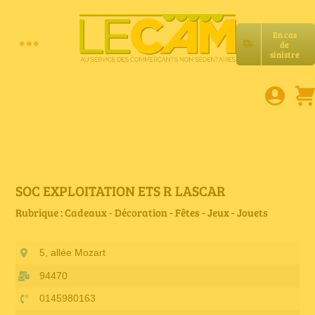
Passer
au
En cas
contenu
de
Toggle
sinistre
Accueil
Navigation
Assurances RC Pro
E-book
SOC EXPLOITATION ETS R LASCAR
Rubrique : Cadeaux - Décoration - Fêtes - Jeux - Jouets
Services LeCam
5, allée Mozart
Petites annonces
94470
0145980163