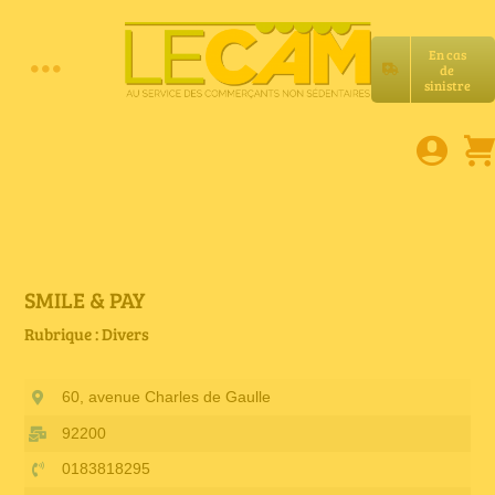
Passer
au
En cas
contenu
de
Toggle
sinistre
Accueil
Navigation
Assurances RC Pro
E-book
SMILE & PAY
Rubrique : Divers
Services LeCam
60, avenue Charles de Gaulle
Petites annonces
92200
0183818295