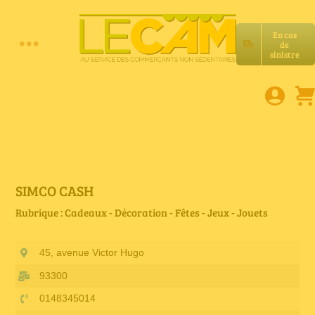
Passer
au
En cas
contenu
de
Toggle
sinistre
Accueil
Navigation
Assurances RC Pro
E-book
SIMCO CASH
Rubrique : Cadeaux - Décoration - Fêtes - Jeux - Jouets
Services LeCam
45, avenue Victor Hugo
Petites annonces
93300
0148345014