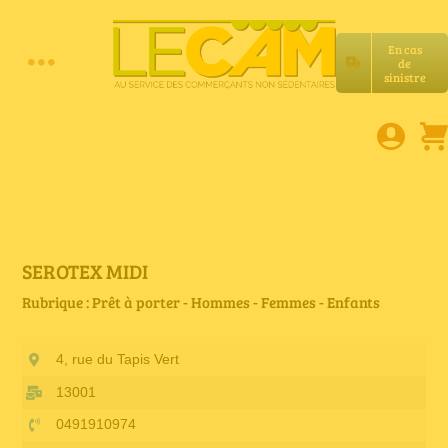
Passer
au
En cas
contenu
de
Toggle
sinistre
Accueil
Navigation
Assurances RC Pro
E-book
SEROTEX MIDI
Rubrique : Prêt à porter - Hommes - Femmes - Enfants
Services LeCam
4, rue du Tapis Vert
Petites annonces
13001
0491910974