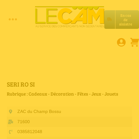
Passer
au
En cas
contenu
de
Toggle
sinistre
Accueil
Navigation
Assurances RC Pro
E-book
SERI RO SI
Rubrique : Cadeaux - Décoration - Fêtes - Jeux - Jouets
Services LeCam
ZAC du Champ Bossu
Petites annonces
71600
0385812048