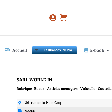
Passer
au
contenu
Accueil
E-book
Assurances RC Pro
SARL WORLD IN
Rubrique : Bazar - Articles ménagers - Vaisselle - Coutell
36, rue de la Haie Coq
93300