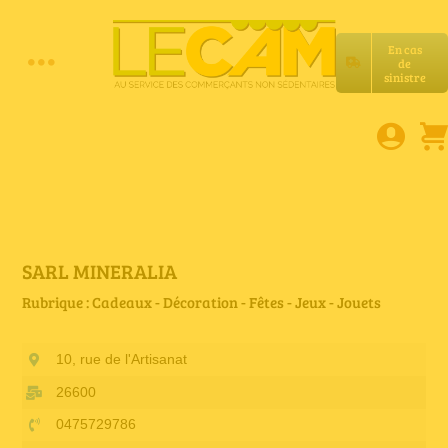
Passer
au
En cas
contenu
de
Toggle
sinistre
Accueil
Navigation
Assurances RC Pro
E-book
SARL MINERALIA
Rubrique : Cadeaux - Décoration - Fêtes - Jeux - Jouets
Services LeCam
10, rue de l'Artisanat
Petites annonces
26600
0475729786