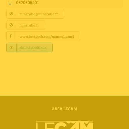
Annuaire Fournisseurs
0620609401
mineralia@mineralia.fr
Actualités
mineralia.fr
www.facebook.com/mineraliasarl
Contact
NOTRE ANNONCE
ARSA LECAM