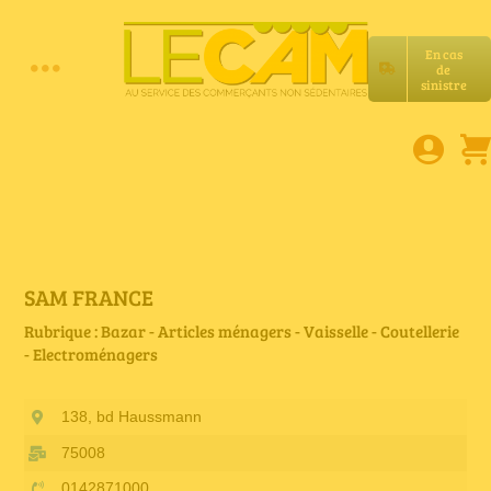
Passer
au
En cas
contenu
de
Toggle
sinistre
Accueil
Navigation
Assurances RC Pro
E-book
SAM FRANCE
Rubrique : Bazar - Articles ménagers - Vaisselle - Coutellerie
- Electroménagers
Services LeCam
138, bd Haussmann
Petites annonces
75008
0142871000