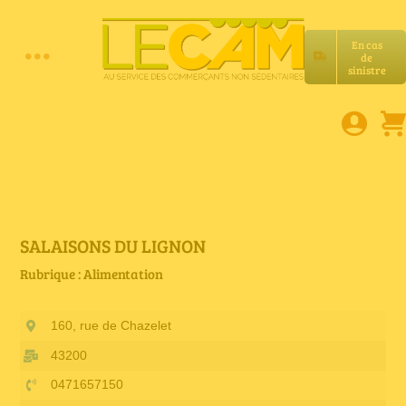
Passer
au
En cas
contenu
de
Toggle
sinistre
Accueil
Navigation
Assurances RC Pro
E-book
SALAISONS DU LIGNON
Rubrique : Alimentation
Services LeCam
160, rue de Chazelet
Petites annonces
43200
0471657150