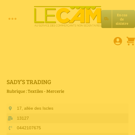
Passer
au
En cas
contenu
de
Toggle
sinistre
Accueil
Navigation
Assurances RC Pro
E-book
SADY’S TRADING
Rubrique : Textiles - Mercerie
Services LeCam
17, allée des Iscles
Petites annonces
13127
0442107675