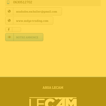
Annuaire Fournisseurs
0630512702
saudades.eschalier@gmail.com
Actualités
www.sadys-trading.com
Contact
NOTRE ANNONCE
ARSA LECAM