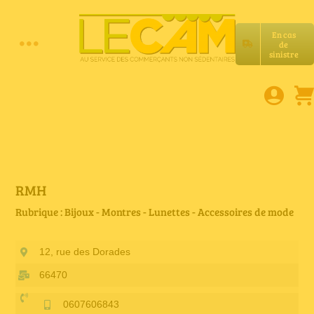
Passer
au
En cas
contenu
de
Toggle
sinistre
Accueil
Navigation
Assurances RC Pro
E-book
RMH
Rubrique : Bijoux - Montres - Lunettes - Accessoires de mode
Services LeCam
12, rue des Dorades
Petites annonces
66470
0607606843