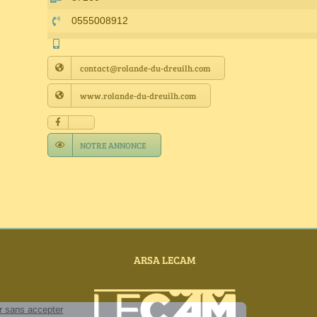
0555008912
contact@rolande-du-dreuilh.com
www.rolande-du-dreuilh.com
NOTRE ANNONCE
ARSA LECAM