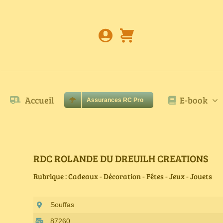
Passer
au
contenu
Accueil
E-book
Assurances RC Pro
RDC ROLANDE DU DREUILH CREATIONS
Rubrique : Cadeaux - Décoration - Fêtes - Jeux - Jouets
Souffas
87260