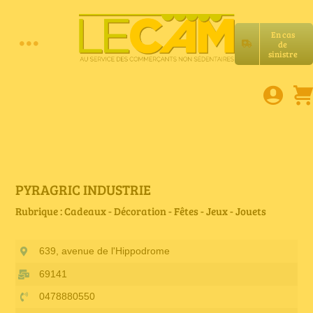
Passer
au
En cas
contenu
de
Toggle
sinistre
Accueil
Navigation
Assurances RC Pro
E-book
PYRAGRIC INDUSTRIE
Rubrique : Cadeaux - Décoration - Fêtes - Jeux - Jouets
Services LeCam
639, avenue de l'Hippodrome
Petites annonces
69141
0478880550