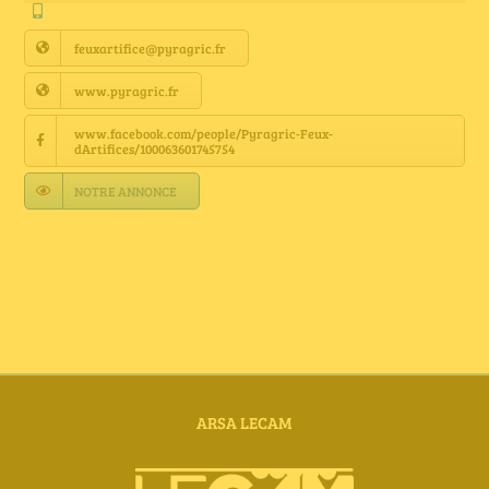
Annuaire Fournisseurs
feuxartifice@pyragric.fr
Actualités
www.pyragric.fr
www.facebook.com/people/Pyragric-Feux-
dArtifices/100063601745754
Contact
NOTRE ANNONCE
ARSA LECAM