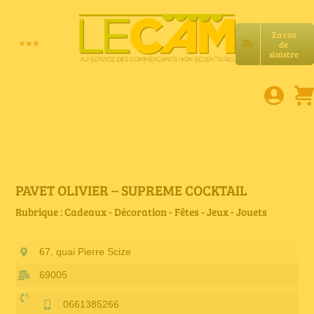
Passer
au
En cas
contenu
de
Toggle
sinistre
Accueil
Navigation
Assurances RC Pro
E-book
PAVET OLIVIER – SUPREME COCKTAIL
Rubrique : Cadeaux - Décoration - Fêtes - Jeux - Jouets
Services LeCam
67, quai Pierre Scize
Petites annonces
69005
0661385266