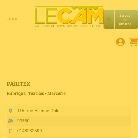
Passer
au
En cas
contenu
de
Toggle
sinistre
Accueil
Navigation
Assurances RC Pro
E-book
PARITEX
Rubrique : Textiles - Mercerie
Services LeCam
115, rue Etienne Dolet
Petites annonces
93380
0148232599