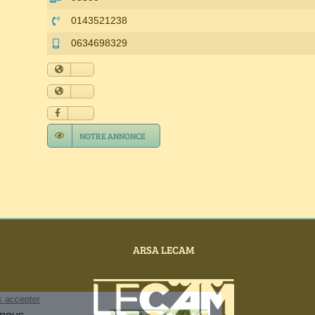
0143521238
0634698329
NOTRE ANNONCE
ARSA LECAM