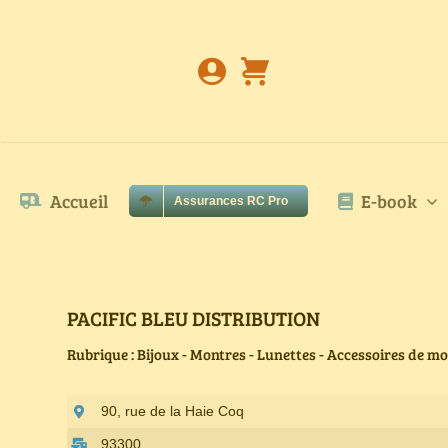
Passer
au
contenu
Accueil
E-book
Assurances RC Pro
PACIFIC BLEU DISTRIBUTION
Rubrique : Bijoux - Montres - Lunettes - Accessoires de m
90, rue de la Haie Coq
93300