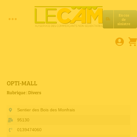
Passer
au
En cas
contenu
de
Toggle
sinistre
Accueil
Navigation
Assurances RC Pro
E-book
OPTI-MALL
Rubrique : Divers
Services LeCam
Sentier des Bois des Monfrais
Petites annonces
95130
0139474060