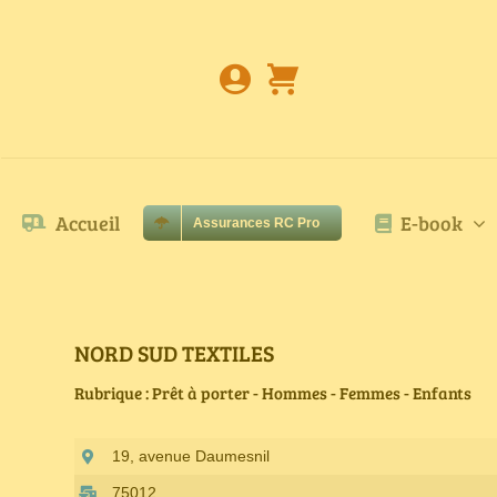
Passer
au
contenu
Accueil
E-book
Assurances RC Pro
NORD SUD TEXTILES
Rubrique : Prêt à porter - Hommes - Femmes - Enfants
19, avenue Daumesnil
75012