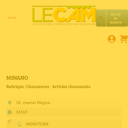
Passer
au
En cas
contenu
de
Toggle
sinistre
Accueil
Navigation
Assurances RC Pro
E-book
MINANO
Rubrique : Chaussures - Articles chaussants
Services LeCam
19, chemin Régina
Petites annonces
34110
0609075384