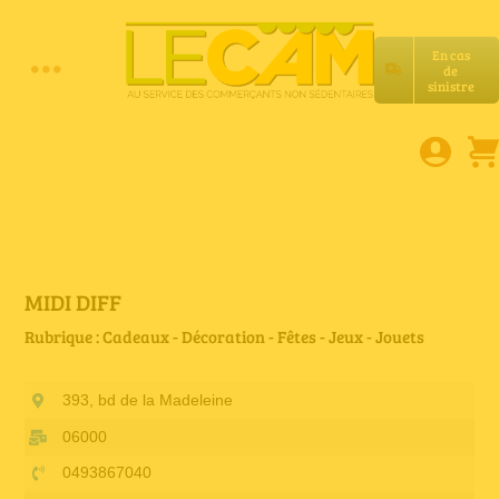
Passer
au
En cas
contenu
de
Toggle
sinistre
Accueil
Navigation
Assurances RC Pro
E-book
MIDI DIFF
Rubrique : Cadeaux - Décoration - Fêtes - Jeux - Jouets
Services LeCam
393, bd de la Madeleine
Petites annonces
06000
0493867040