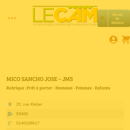
Passer
au
En cas
contenu
de
Toggle
sinistre
Accueil
Navigation
Assurances RC Pro
E-book
MICO SANCHO JOSE – JMS
Rubrique : Prêt à porter - Hommes - Femmes - Enfants
Services LeCam
20, rue Kleber
Petites annonces
93400
0140108617