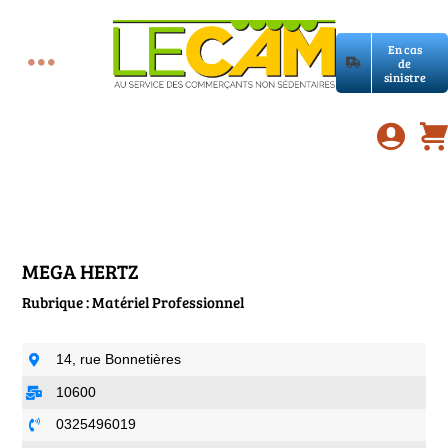
Passer
au
En cas
contenu
de
Toggle
sinistre
Accueil
Navigation
Assurances RC Pro
E-book
MEGA HERTZ
Rubrique : Matériel Professionnel
Services LeCam
14, rue Bonnetières
Petites annonces
10600
0325496019