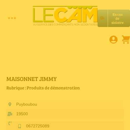
Passer
au
En cas
contenu
de
Toggle
sinistre
Accueil
Navigation
Assurances RC Pro
E-book
MAISONNET JIMMY
Rubrique : Produits de démonstration
Services LeCam
Puyboubou
Petites annonces
19500
0672725089