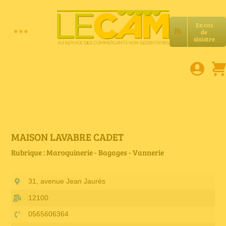
Passer
au
En cas
contenu
de
Toggle
sinistre
Accueil
Navigation
Assurances RC Pro
E-book
MAISON LAVABRE CADET
Rubrique : Maroquinerie - Bagages - Vannerie
Services LeCam
31, avenue Jean Jaurès
Petites annonces
12100
0565606364