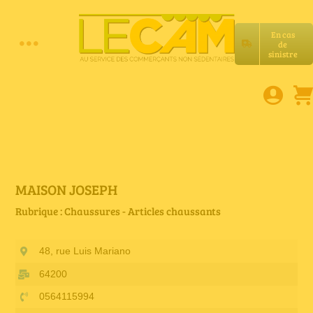
Passer
au
En cas
contenu
de
Toggle
sinistre
Accueil
Navigation
Assurances RC Pro
E-book
MAISON JOSEPH
Rubrique : Chaussures - Articles chaussants
Services LeCam
48, rue Luis Mariano
Petites annonces
64200
0564115994