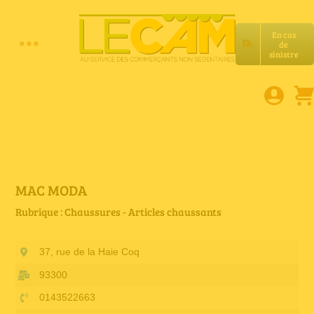
Passer
au
En cas
contenu
de
Toggle
sinistre
Accueil
Navigation
Assurances RC Pro
E-book
MAC MODA
Rubrique : Chaussures - Articles chaussants
Services LeCam
37, rue de la Haie Coq
Petites annonces
93300
0143522663