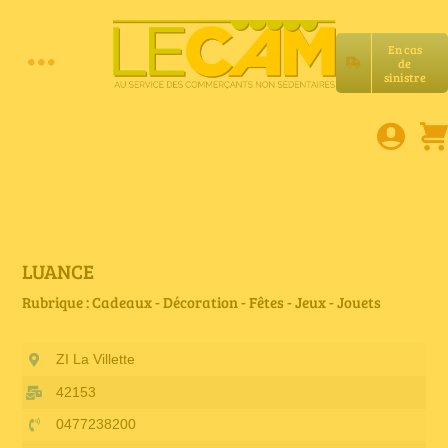
Passer
au
En cas
contenu
de
Toggle
sinistre
Accueil
Navigation
Assurances RC Pro
E-book
LUANCE
Rubrique : Cadeaux - Décoration - Fêtes - Jeux - Jouets
Services LeCam
ZI La Villette
Petites annonces
42153
0477238200