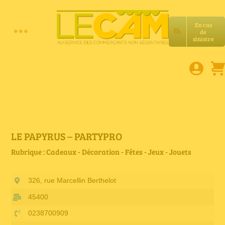
Passer
au
En cas
contenu
de
Toggle
sinistre
Accueil
Navigation
Assurances RC Pro
E-book
LE PAPYRUS – PARTYPRO
Rubrique : Cadeaux - Décoration - Fêtes - Jeux - Jouets
Services LeCam
326, rue Marcellin Berthelot
Petites annonces
45400
0238700909