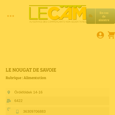
Passer
au
En cas
contenu
de
Toggle
sinistre
Accueil
Navigation
Assurances RC Pro
E-book
LE NOUGAT DE SAVOIE
Rubrique : Alimentation
Services LeCam
Örökföldek 14-16
Petites annonces
6422
36309706883