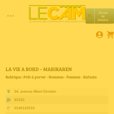
Passer
au
En cas
contenu
de
Toggle
sinistre
Accueil
Navigation
Assurances RC Pro
E-book
LA VIE A BORD – MARIKAREN
Rubrique : Prêt à porter - Hommes - Femmes - Enfants
Services LeCam
34, avenue Albert Einstein
Petites annonces
93150
0148142010